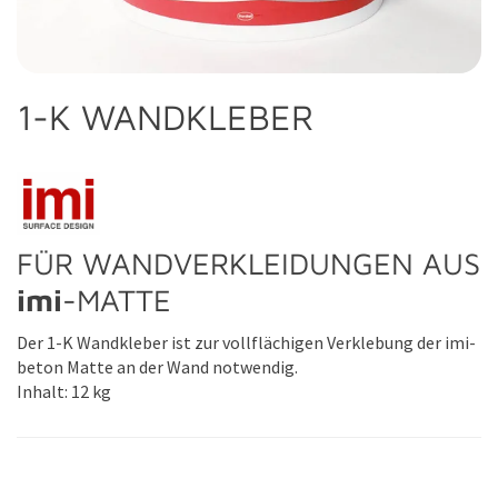
imi-altholz
Zubehör imi-Fassade
imi-mosaik|sandstein
imi-kalkstein | marmor
1-K WANDKLEBER
FÜR WANDVERKLEIDUNGEN AUS
imi
-MATTE
Der 1-K Wandkleber ist zur vollflächigen Verklebung der imi-
beton Matte an der Wand notwendig.
Inhalt: 12 kg