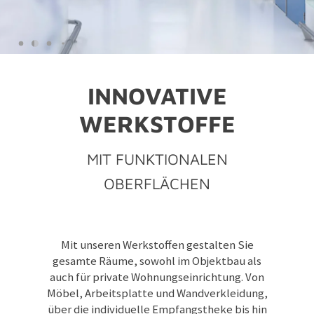
imi-altholz
Zubehör imi-Fassade
imi-mosaik|sandstein
imi-kalkstein | marmor
INNOVATIVE
WERKSTOFFE
MIT FUNKTIONALEN
OBERFLÄCHEN
Mit unseren Werkstoffen gestalten Sie
gesamte Räume, sowohl im Objektbau als
auch für private Wohnungseinrichtung. Von
Möbel, Arbeitsplatte und Wandverkleidung,
über die individuelle Empfangstheke bis hin