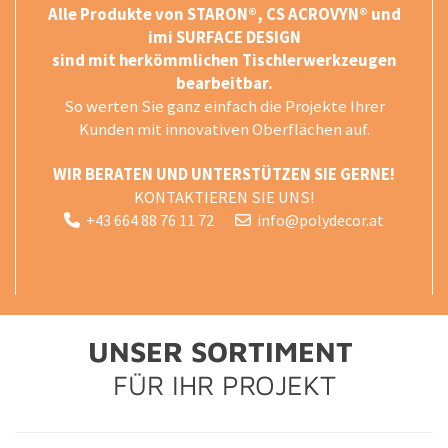
Alle Produkte von
STARON®
,
CS ACROVYN®
und
imi SURFACE DESIGN
sind mit herkömmlichen Tischlerwerkzeugen
bearbeitbar.
So werten Sie ganz einfach die Projekte Ihrer
Kunden mit innovativen Oberflächen auf.
WIR BERATEN UND UNTERSTÜTZEN SIE GERNE!
KONTAKTIEREN SIE UNS!
+
43 664 88 76 11 72
info@polydecor.at
UNSER SORTIMENT
FÜR IHR PROJEKT