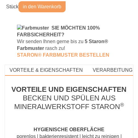
Stück
in den Warenkorb
S
IE MÖCHTEN 100%
FARBSICHERHEIT?
Wir senden Ihnen gerne bis zu
5 Staron®
Farbmuster
rasch zu!
STARON® FARBMUSTE
R BESTELLEN
VORTEILE & EIGENSCHAFTEN
VERARBEITUNG &
VORTEILE UND EIGENSCHAFTEN
BECKEN UND SPÜLEN AUS
®
MINERALWERKSTOFF STARON
HYGIENISCHE OBERFLÄCHE
porenlos | bakterienresistent | leicht zu reinigen |