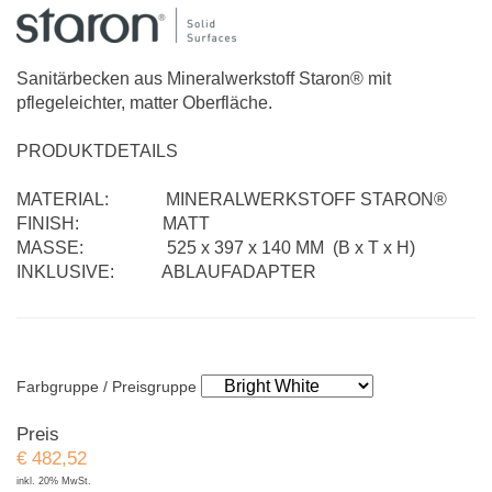
Sanitärbecken aus Mineralwerkstoff Staron® mit
pflegeleichter, matter Oberfläche.
PRODUKTDETAILS
MATERIAL: MINERALWERKSTOFF STARON®
FINISH: MATT
MASSE: 525 x 397 x 140 MM (B x T x H)
INKLUSIVE: ABLAUFADAPTER
Farbgruppe / Preisgruppe
Preis
€
482,52
inkl. 20% MwSt.