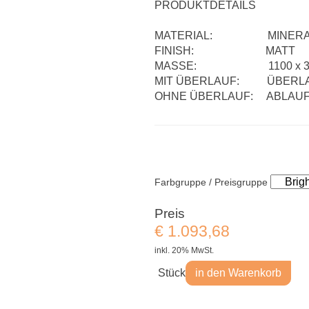
PRODUKTDETAILS
MATERIAL: MINERALW
FINISH: MATT
MASSE: 1100 x 370 M
MIT ÜBERLAUF: ÜBERLAU
OHNE ÜBERLAUF: ABLAUF
Farbgruppe / Preisgruppe
Preis
€
1.093,68
inkl. 20% MwSt.
Stück
in den Warenkorb