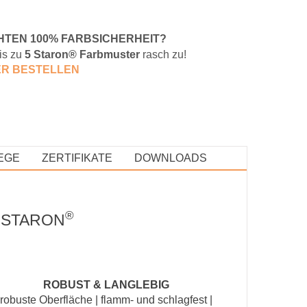
HTEN 100% FARBSICHERHEIT?
is zu
5 Staron® Farbmuster
rasch zu!
E
R BESTELLEN
EGE
ZERTIFIKATE
DOWNLOADS
®
 STARON
ROBUST & LANGLEBIG
robuste Oberfläche | flamm- und schlagfest |