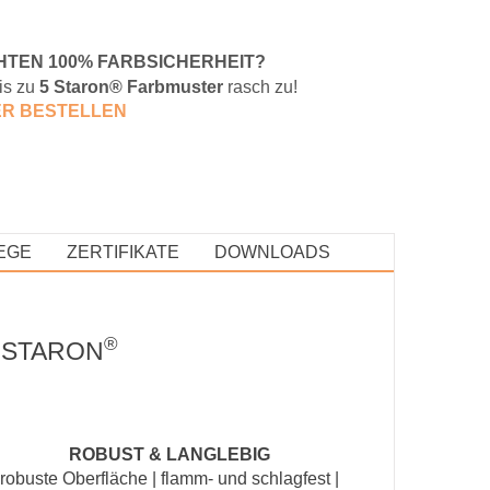
HTEN 100% FARBSICHERHEIT?
is zu
5 Staron® Farbmuster
rasch zu!
E
R BESTELLEN
EGE
ZERTIFIKATE
DOWNLOADS
®
 STARON
ROBUST & LANGLEBIG
robuste Oberfläche | flamm- und schlagfest |