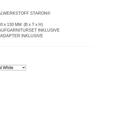
ERKSTOFF STARON®
0 MM (B x T x H)
FGARNITURSET INKLUSIVE
ADAPTER INKLUSIVE