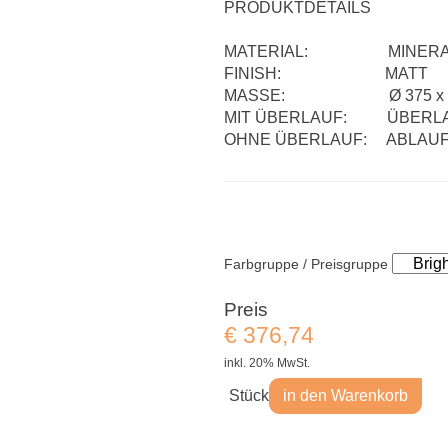
PRODUKTDETAILS
MATERIAL: MINERALW
FINISH: MATT
MASSE: Ø 375 x 128 
MIT ÜBERLAUF: ÜBERLAU
OHNE ÜBERLAUF: ABLAUF
Farbgruppe / Preisgruppe
Preis
€
376,74
inkl. 20% MwSt.
Stück
in den Warenkorb