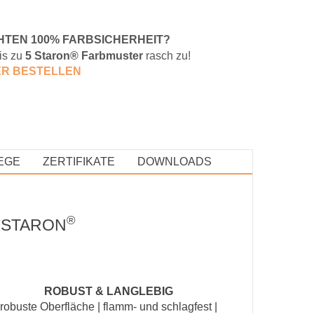
HTEN 100% FARBSICHERHEIT?
is zu
5 Staron® Farbmuster
rasch zu!
E
R BESTELLEN
EGE
ZERTIFIKATE
DOWNLOADS
®
 STARON
ROBUST & LANGLEBIG
robuste Oberfläche | flamm- und schlagfest |