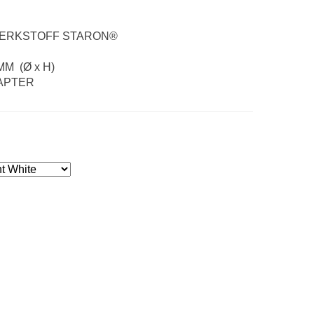
RKSTOFF STARON®
 (Ø x H)
APTER