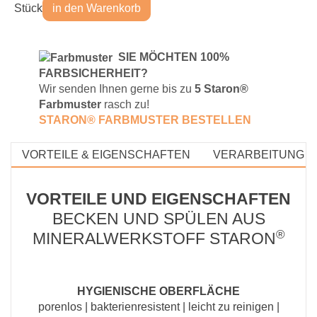
Stück
in den Warenkorb
S
IE MÖCHTEN 100%
FARBSICHERHEIT?
Wir senden Ihnen gerne bis zu
5 Staron®
Farbmuster
rasch zu!
STARON® FARBMUSTE
R BESTELLEN
VORTEILE & EIGENSCHAFTEN
VERARBEITUNG &
VORTEILE UND EIGENSCHAFTEN
BECKEN UND SPÜLEN AUS
®
MINERALWERKSTOFF STARON
HYGIENISCHE OBERFLÄCHE
porenlos | bakterienresistent | leicht zu reinigen |