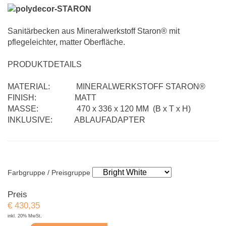
Sanitärbecken aus Mineralwerkstoff Staron® mit
pflegeleichter, matter Oberfläche.
PRODUKTDETAILS
MATERIAL: MINERALWERKSTOFF STARON®
FINISH: MATT
MASSE: 470 x 336 x 120 MM (B x T x H)
INKLUSIVE: ABLAUFADAPTER
Farbgruppe / Preisgruppe
Preis
€
430,35
inkl. 20% MwSt.