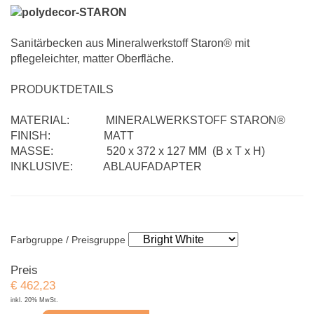
Sanitärbecken aus Mineralwerkstoff Staron® mit
pflegeleichter, matter Oberfläche.
PRODUKTDETAILS
MATERIAL: MINERALWERKSTOFF STARON®
FINISH: MATT
MASSE: 520 x 372 x 127 MM (B x T x H)
INKLUSIVE: ABLAUFADAPTER
Farbgruppe / Preisgruppe
Preis
€
462,23
inkl. 20% MwSt.