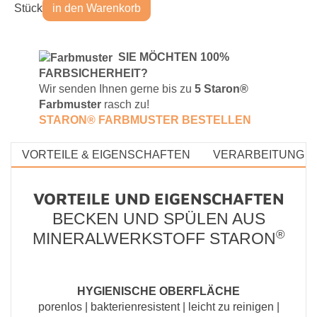
Stück
in den Warenkorb
S
IE MÖCHTEN 100%
FARBSICHERHEIT?
Wir senden Ihnen gerne bis zu
5 Staron®
Farbmuster
rasch zu!
STARON® FARBMUSTE
R BESTELLEN
VORTEILE & EIGENSCHAFTEN
VERARBEITUNG &
VORTEILE UND EIGENSCHAFTEN
BECKEN UND SPÜLEN AUS
®
MINERALWERKSTOFF STARON
HYGIENISCHE OBERFLÄCHE
porenlos | bakterienresistent | leicht zu reinigen |