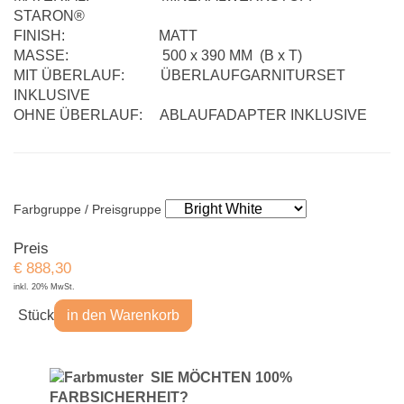
STARON®
FINISH: MATT
MASSE: 500 x 390 MM (B x T)
MIT ÜBERLAUF: ÜBERLAUFGARNITURSET
INKLUSIVE
OHNE ÜBERLAUF: ABLAUFADAPTER INKLUSIVE
Farbgruppe / Preisgruppe
Preis
€
888,30
inkl. 20% MwSt.
Stück
in den Warenkorb
S
IE MÖCHTEN 100%
FARBSICHERHEIT?