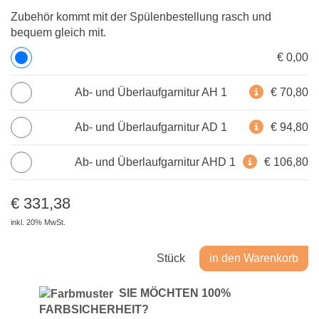
Zubehör kommt mit der Spülenbestellung rasch und
bequem gleich mit.
€ 0,00

Ab- und Überlaufgarnitur AH 1
€ 70,80

Ab- und Überlaufgarnitur AD 1
€ 94,80

Ab- und Überlaufgarnitur AHD 1
€ 106,80
€
331,38
inkl. 20% MwSt.
Stück
in den Warenkorb
S
IE MÖCHTEN 100%
FARBSICHERHEIT?