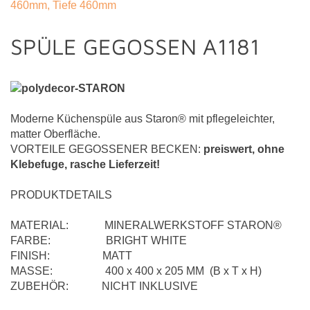
SPÜLE GEGOSSEN A1181
Moderne Küchenspüle aus Staron® mit pflegeleichter,
matter Oberfläche.
VORTEILE GEGOSSENER BECKEN:
preiswert, o
hne
Klebefuge, r
asche Lieferzeit!
PRODUKTDETAILS
MATERIAL: MINERALWERKSTOFF STARON®
FARBE: BRIGHT WHITE
FINISH: MATT
MASSE: 400 x 400 x 205 MM (B x T x H)
ZUBEHÖR: NICHT INKLUSIVE