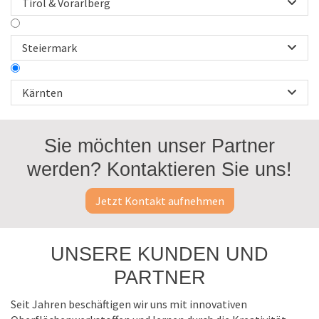
Tirol & Vorarlberg

Steiermark

Kärnten

Sie möchten unser Partner
pro-fil kunststoff GmbH
werden? Kontaktieren Sie uns!
9241 Wernberg
www.pro-fil-kunststoff.com
Jetzt Kontakt aufnehmen
Oberreßl GmbH
UNSERE KUNDEN UND
9640 Kötschach-Mauthen
PARTNER
www.tischlerei-oberressl.at
Seit Jahren beschäftigen wir uns mit innovativen