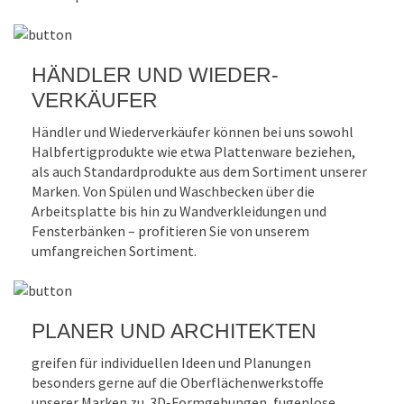
9500 Villach
www.gitsche.at
HÄNDLER UND WIEDER­
VERKÄUFER
Händler und Wieder­verkäufer können bei uns sowohl
Halbfertig­produkte wie etwa Platten­ware beziehen,
als auch Standard­produkte aus dem Sortiment unserer
Marken. Von Spülen und Waschbecken über die
Arbeitsplatte bis hin zu Wand­verkleidungen und
Fensterbänken – profitieren Sie von unserem
umfangreichen Sortiment.
PLANER UND ARCHITEKTEN
greifen für individuellen Ideen und Planungen
besonders gerne auf die Oberflächen­werkstoffe
unserer Marken zu. 3D-Formgebungen, fugenlose